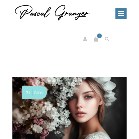
0
21
Nov