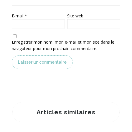
E-mail
*
Site web
Photographie Noir et Blanc : Une Élégance Intemporelle dans la Décoration Intérieure Moderne
Enregistrer mon nom, mon e-mail et mon site dans le
navigateur pour mon prochain commentaire.
Articles similaires