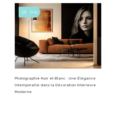
26
Sep
Photographie Noir et Blanc : Une Élégance
Col
Intemporelle dans la Décoration Intérieure
éta
Moderne